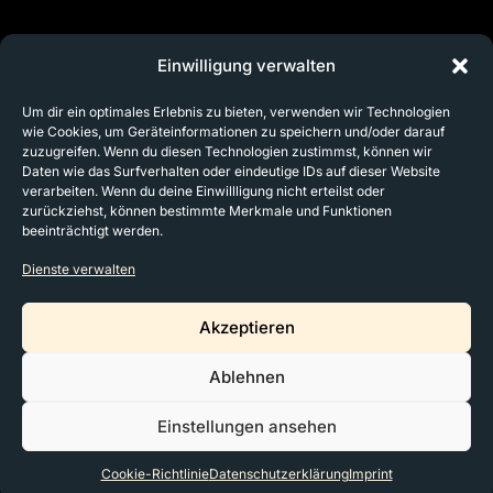
MEDICAL USE
Opportunities
Einwilligung verwalten
Um dir ein optimales Erlebnis zu bieten, verwenden wir Technologien
CONTACT
wie Cookies, um Geräteinformationen zu speichern und/oder darauf
Meet Us In Person!
zuzugreifen. Wenn du diesen Technologien zustimmst, können wir
Daten wie das Surfverhalten oder eindeutige IDs auf dieser Website
verarbeiten. Wenn du deine Einwillligung nicht erteilst oder
zurückziehst, können bestimmte Merkmale und Funktionen
beeinträchtigt werden.
Dienste verwalten
Akzeptieren
Imprint
Data Privacy
Cookie Policy
Ablehnen
AI Visibility
Einstellungen ansehen
MyBeautyCreator 2026, All Rights Reserved
Cookie-Richtlinie
Datenschutzerklärung
Imprint