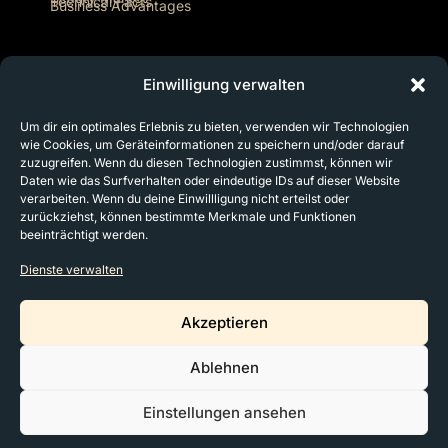
Technical Facts
Business Advantages
MEDICAL USE
Opportunities
Einwilligung verwalten
Um dir ein optimales Erlebnis zu bieten, verwenden wir Technologien
CONTACT
wie Cookies, um Geräteinformationen zu speichern und/oder darauf
Meet Us In Person!
zuzugreifen. Wenn du diesen Technologien zustimmst, können wir
Daten wie das Surfverhalten oder eindeutige IDs auf dieser Website
verarbeiten. Wenn du deine Einwillligung nicht erteilst oder
zurückziehst, können bestimmte Merkmale und Funktionen
beeinträchtigt werden.
Dienste verwalten
Akzeptieren
Imprint
Data Privacy
Cookie Policy
Ablehnen
AI Visibility
Einstellungen ansehen
MyBeautyCreator 2026, All Rights Reserved