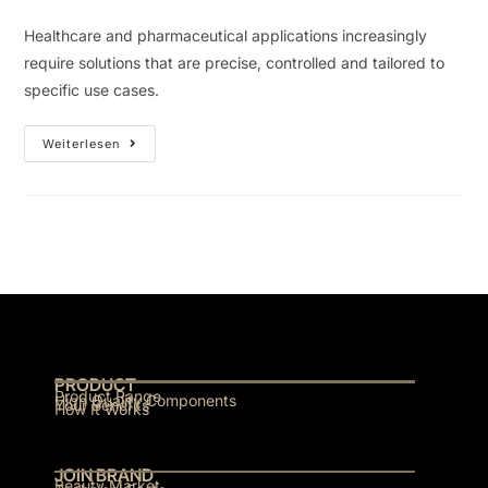
Healthcare and pharmaceutical applications increasingly
require solutions that are precise, controlled and tailored to
specific use cases.
Weiterlesen
PRODUCT
Product Range
High Quality Components
Your Benefits
How It Works
JOIN BRAND
Beauty Market