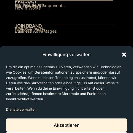
PRODUCT
Product Range
High Quality Components
Your Benefits
How It Works
JOIN BRAND
Beauty Market
Technical Facts
Business Advantages
MEDICAL USE
Opportunities
Einwilligung verwalten
Um dir ein optimales Erlebnis zu bieten, verwenden wir Technologien
CONTACT
wie Cookies, um Geräteinformationen zu speichern und/oder darauf
Meet Us In Person!
zuzugreifen. Wenn du diesen Technologien zustimmst, können wir
Daten wie das Surfverhalten oder eindeutige IDs auf dieser Website
verarbeiten. Wenn du deine Einwillligung nicht erteilst oder
zurückziehst, können bestimmte Merkmale und Funktionen
beeinträchtigt werden.
Dienste verwalten
Akzeptieren
Imprint
Data Privacy